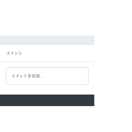
コメント
春の養生🌸
コメントを追加…
​あらみち
​整骨院／鍼灸院