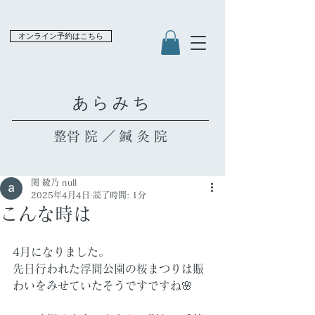
オンライン予約はこちら
​あらみち
​整骨院／鍼灸院
関 綾乃 null
2025年4月4日
読了時間: 1分
こんな時は
4月になりました。
先日行われた浮間公園の桜まつりは賑
わいをみせていたそうですですね🌸