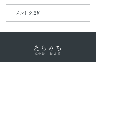
夏休みにつて🌻
駐車場の変更に
コメントを追加…
​あらみち
​整骨院／鍼灸院
​HOME
​CONCEPT
​MENU
​STAFF
​ACCESS
​BLOG