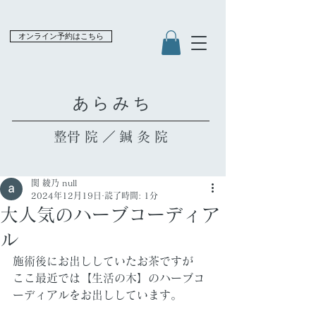
オンライン予約はこちら
​あらみち
​整骨院／鍼灸院
関 綾乃 null
2024年12月19日
読了時間: 1分
大人気のハーブコーディア
ル
施術後にお出ししていたお茶ですが
ここ最近では【生活の木】のハーブコ
ーディアルをお出ししています。