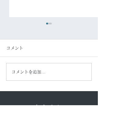
コメント
夏休みにつて🌻
駐車場の変更に
コメントを追加…
​あらみち
​整骨院／鍼灸院
​HOME