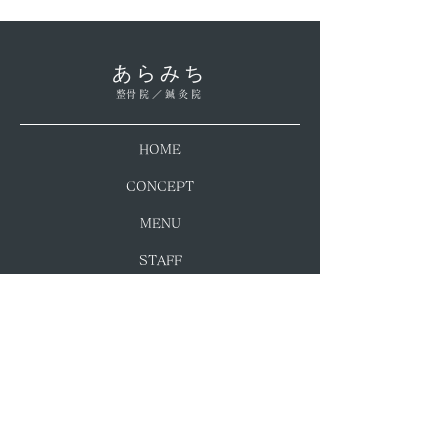
​あらみち
​整骨院／鍼灸院
​HOME
​CONCEPT
​MENU
​STAFF
​ACCESS
​BLOG
​PHOTO
​CONTACT