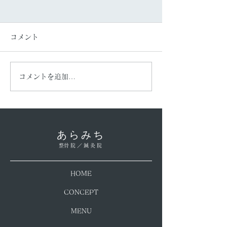
コメント
夏休みにつて🌻
駐車場の変更に
コメントを追加…
​あらみち
​整骨院／鍼灸院
​HOME
​CONCEPT
​MENU