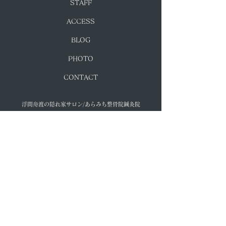
​STAFF
​ACCESS
​BLOG
​PHOTO
​CONTACT
​浮間舟渡の隠れ家サロン/あらみち整骨院鍼灸院
​平日 9：30～21：00
土曜 9：30～18：00
定休日：日曜、祝日、第2・4・5月曜
​〒174-0041 東京都板橋区舟渡1-13-10アイタワー
1F ☎03-5939-8148
個人情報保護方針
Cookie（クッキー）ポリシー